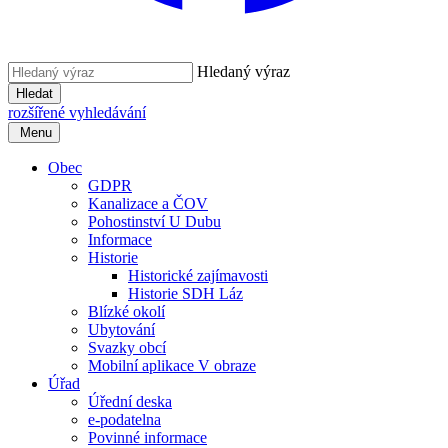
Hledaný výraz
Hledat
rozšířené vyhledávání
Menu
Obec
GDPR
Kanalizace a ČOV
Pohostinství U Dubu
Informace
Historie
Historické zajímavosti
Historie SDH Láz
Blízké okolí
Ubytování
Svazky obcí
Mobilní aplikace V obraze
Úřad
Úřední deska
e-podatelna
Povinné informace