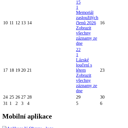
15
1
Memoriál
zasloužilých
10
11
12
13
14
členů 2026
16
Zobrazit
všechny
záznamy ze
dne
22
1
Lázské
loučení s
17
18
19
20
21
létem
23
Zobrazit
všechny
záznamy ze
dne
24
25
26
27
28
29
30
31
1
2
3
4
5
6
Mobilní aplikace