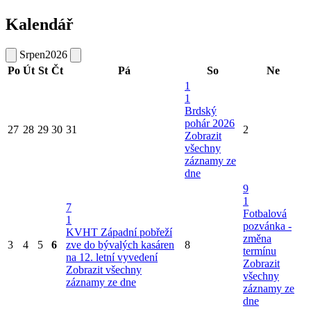
Kalendář
Srpen
2026
Po
Út
St
Čt
Pá
So
Ne
1
1
Brdský
pohár 2026
27
28
29
30
31
2
Zobrazit
všechny
záznamy ze
dne
9
1
7
Fotbalová
1
pozvánka -
KVHT Západní pobřeží
změna
3
4
5
6
zve do bývalých kasáren
8
termínu
na 12. letní vyvedení
Zobrazit
Zobrazit všechny
všechny
záznamy ze dne
záznamy ze
dne