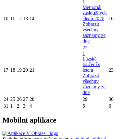
1
Memoriál
zasloužilých
10
11
12
13
14
členů 2026
16
Zobrazit
všechny
záznamy ze
dne
22
1
Lázské
loučení s
17
18
19
20
21
létem
23
Zobrazit
všechny
záznamy ze
dne
24
25
26
27
28
29
30
31
1
2
3
4
5
6
Mobilní aplikace
Sledujte informace z našeho webu v
mobilní aplikaci –