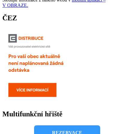
V OBRAZE.
ČEZ
Multifunkční hřiště
REZERVACE