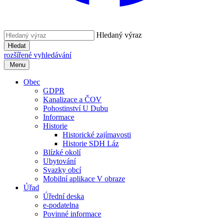
Hledaný výraz
Hledat
rozšířené vyhledávání
Menu
Obec
GDPR
Kanalizace a ČOV
Pohostinství U Dubu
Informace
Historie
Historické zajímavosti
Historie SDH Láz
Blízké okolí
Ubytování
Svazky obcí
Mobilní aplikace V obraze
Úřad
Úřední deska
e-podatelna
Povinné informace