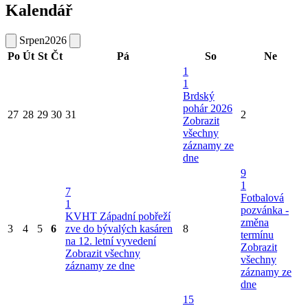
Kalendář
Srpen
2026
Po
Út
St
Čt
Pá
So
Ne
1
1
Brdský
pohár 2026
27
28
29
30
31
2
Zobrazit
všechny
záznamy ze
dne
9
1
7
Fotbalová
1
pozvánka -
KVHT Západní pobřeží
změna
3
4
5
6
zve do bývalých kasáren
8
termínu
na 12. letní vyvedení
Zobrazit
Zobrazit všechny
všechny
záznamy ze dne
záznamy ze
dne
15