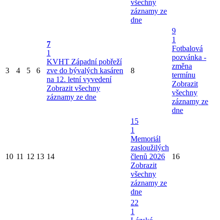
všechny
záznamy ze
dne
9
1
7
Fotbalová
1
pozvánka -
KVHT Západní pobřeží
změna
3
4
5
6
zve do bývalých kasáren
8
termínu
na 12. letní vyvedení
Zobrazit
Zobrazit všechny
všechny
záznamy ze dne
záznamy ze
dne
15
1
Memoriál
zasloužilých
10
11
12
13
14
členů 2026
16
Zobrazit
všechny
záznamy ze
dne
22
1