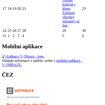
Lázské
loučení s
17
18
19
20
21
létem
23
Zobrazit
všechny
záznamy ze
dne
24
25
26
27
28
29
30
31
1
2
3
4
5
6
Mobilní aplikace
Sledujte informace z našeho webu v
mobilní aplikaci –
V OBRAZE.
ČEZ