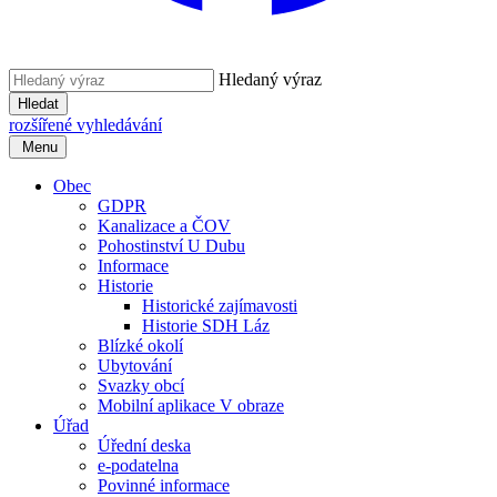
Hledaný výraz
Hledat
rozšířené vyhledávání
Menu
Obec
GDPR
Kanalizace a ČOV
Pohostinství U Dubu
Informace
Historie
Historické zajímavosti
Historie SDH Láz
Blízké okolí
Ubytování
Svazky obcí
Mobilní aplikace V obraze
Úřad
Úřední deska
e-podatelna
Povinné informace