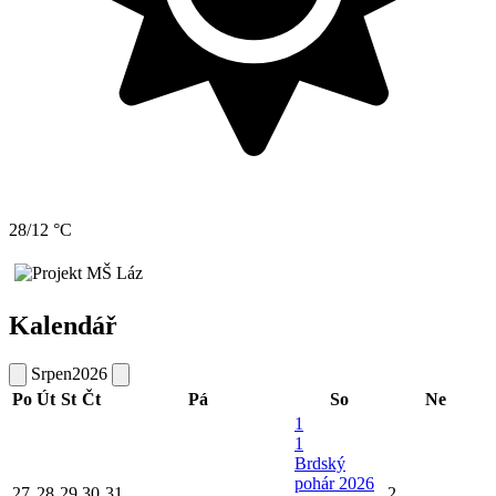
28/12 °C
Kalendář
Srpen
2026
Po
Út
St
Čt
Pá
So
Ne
1
1
Brdský
pohár 2026
27
28
29
30
31
2