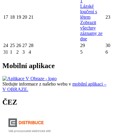
1
Lázské
loučení s
17
18
19
20
21
létem
23
Zobrazit
všechny
záznamy ze
dne
24
25
26
27
28
29
30
31
1
2
3
4
5
6
Mobilní aplikace
Sledujte informace z našeho webu v
mobilní aplikaci –
V OBRAZE.
ČEZ