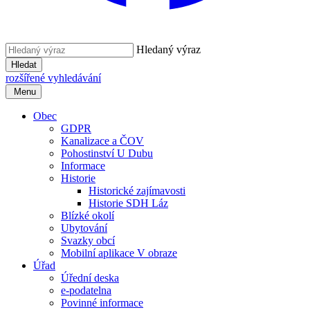
Hledaný výraz
Hledat
rozšířené vyhledávání
Menu
Obec
GDPR
Kanalizace a ČOV
Pohostinství U Dubu
Informace
Historie
Historické zajímavosti
Historie SDH Láz
Blízké okolí
Ubytování
Svazky obcí
Mobilní aplikace V obraze
Úřad
Úřední deska
e-podatelna
Povinné informace