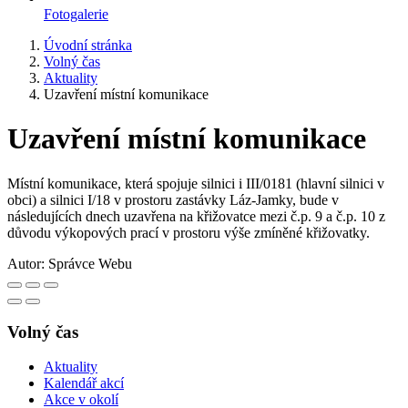
Fotogalerie
Úvodní stránka
Volný čas
Aktuality
Uzavření místní komunikace
Uzavření místní komunikace
Místní komunikace, která spojuje silnici i III/0181 (hlavní silnici v
obci) a silnici I/18 v prostoru zastávky Láz-Jamky, bude v
následujících dnech uzavřena na křižovatce mezi č.p. 9 a č.p. 10 z
důvodu výkopových prací v prostoru výše zmíněné křižovatky.
Autor:
Správce Webu
Volný čas
Aktuality
Kalendář akcí
Akce v okolí