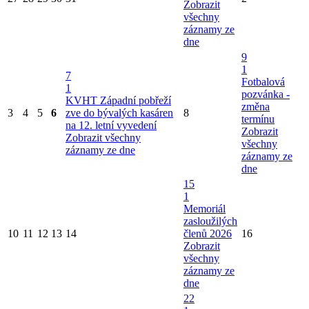
Zobrazit
všechny
záznamy ze
dne
9
1
7
Fotbalová
1
pozvánka -
KVHT Západní pobřeží
změna
3
4
5
6
zve do bývalých kasáren
8
termínu
na 12. letní vyvedení
Zobrazit
Zobrazit všechny
všechny
záznamy ze dne
záznamy ze
dne
15
1
Memoriál
zasloužilých
10
11
12
13
14
členů 2026
16
Zobrazit
všechny
záznamy ze
dne
22