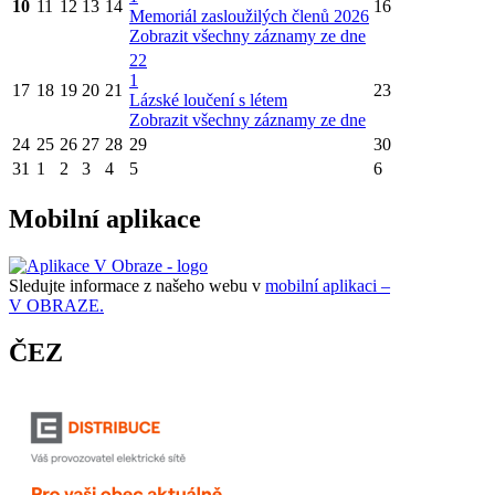
10
11
12
13
14
16
Memoriál zasloužilých členů 2026
Zobrazit všechny záznamy ze dne
22
1
17
18
19
20
21
23
Lázské loučení s létem
Zobrazit všechny záznamy ze dne
24
25
26
27
28
29
30
31
1
2
3
4
5
6
Mobilní aplikace
Sledujte informace z našeho webu v
mobilní aplikaci –
V OBRAZE.
ČEZ