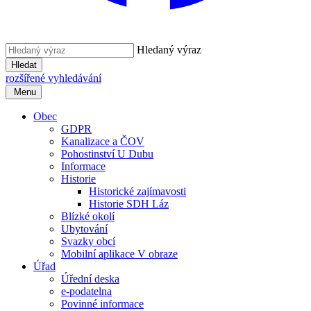
Hledaný výraz
Hledat
rozšířené vyhledávání
Menu
Obec
GDPR
Kanalizace a ČOV
Pohostinství U Dubu
Informace
Historie
Historické zajímavosti
Historie SDH Láz
Blízké okolí
Ubytování
Svazky obcí
Mobilní aplikace V obraze
Úřad
Úřední deska
e-podatelna
Povinné informace