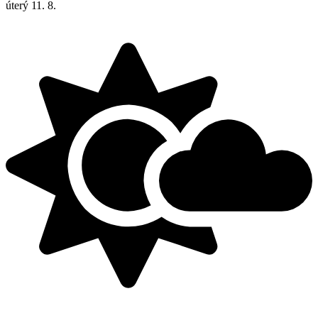
úterý
11. 8.