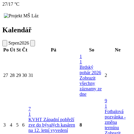
27/17 °C
Kalendář
Srpen
2026
Po
Út
St
Čt
Pá
So
Ne
1
1
Brdský
pohár 2026
27
28
29
30
31
2
Zobrazit
všechny
záznamy ze
dne
9
1
7
Fotbalová
1
pozvánka -
KVHT Západní pobřeží
změna
3
4
5
6
zve do bývalých kasáren
8
termínu
na 12. letní vyvedení
Zobrazit