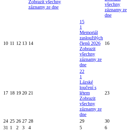
Zobrazit všechny
všechny
záznamy ze dne
záznamy ze
dne
15
1
Memoriál
zasloužilých
10
11
12
13
14
členů 2026
16
Zobrazit
všechny
záznamy ze
dne
22
1
Lázské
loučení s
17
18
19
20
21
létem
23
Zobrazit
všechny
záznamy ze
dne
24
25
26
27
28
29
30
31
1
2
3
4
5
6