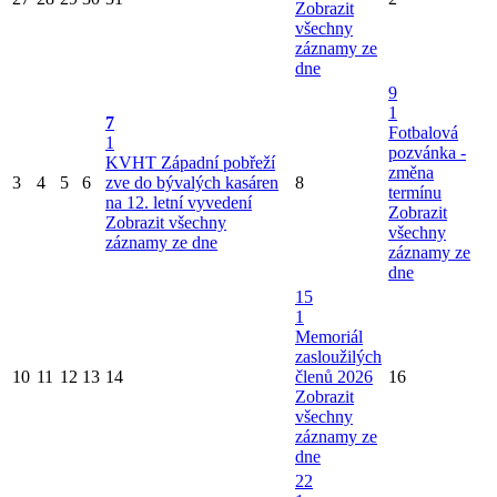
Zobrazit
všechny
záznamy ze
dne
9
1
7
Fotbalová
1
pozvánka -
KVHT Západní pobřeží
změna
3
4
5
6
zve do bývalých kasáren
8
termínu
na 12. letní vyvedení
Zobrazit
Zobrazit všechny
všechny
záznamy ze dne
záznamy ze
dne
15
1
Memoriál
zasloužilých
10
11
12
13
14
členů 2026
16
Zobrazit
všechny
záznamy ze
dne
22