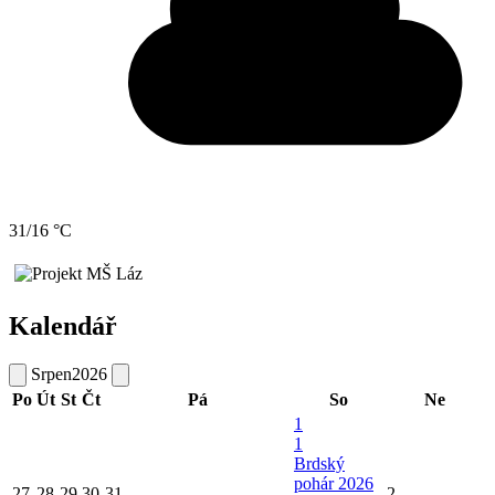
31/16 °C
Kalendář
Srpen
2026
Po
Út
St
Čt
Pá
So
Ne
1
1
Brdský
pohár 2026
27
28
29
30
31
2