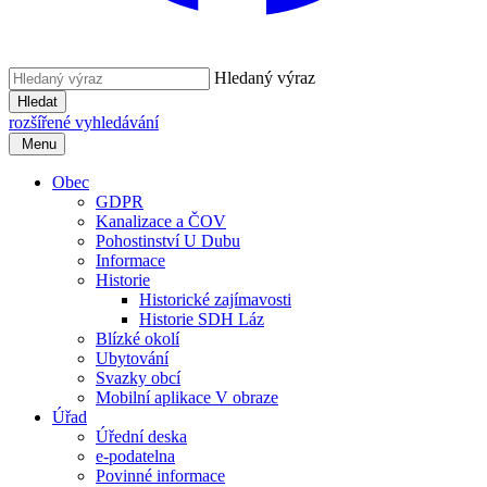
Hledaný výraz
Hledat
rozšířené vyhledávání
Menu
Obec
GDPR
Kanalizace a ČOV
Pohostinství U Dubu
Informace
Historie
Historické zajímavosti
Historie SDH Láz
Blízké okolí
Ubytování
Svazky obcí
Mobilní aplikace V obraze
Úřad
Úřední deska
e-podatelna
Povinné informace