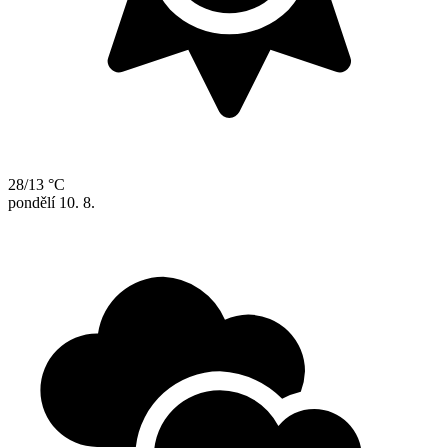
28/13 °C
pondělí
10. 8.