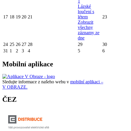
1
Lázské
loučení s
17
18
19
20
21
létem
23
Zobrazit
všechny
záznamy ze
dne
24
25
26
27
28
29
30
31
1
2
3
4
5
6
Mobilní aplikace
Sledujte informace z našeho webu v
mobilní aplikaci –
V OBRAZE.
ČEZ