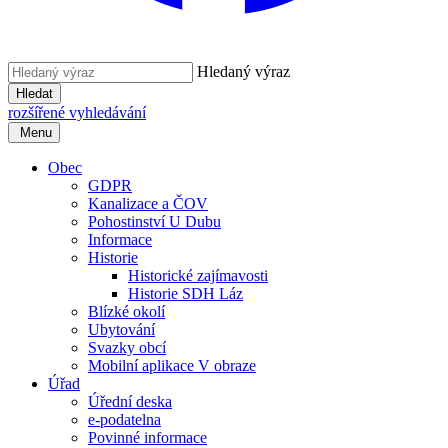
Hledaný výraz
Hledat
rozšířené vyhledávání
Menu
Obec
GDPR
Kanalizace a ČOV
Pohostinství U Dubu
Informace
Historie
Historické zajímavosti
Historie SDH Láz
Blízké okolí
Ubytování
Svazky obcí
Mobilní aplikace V obraze
Úřad
Úřední deska
e-podatelna
Povinné informace