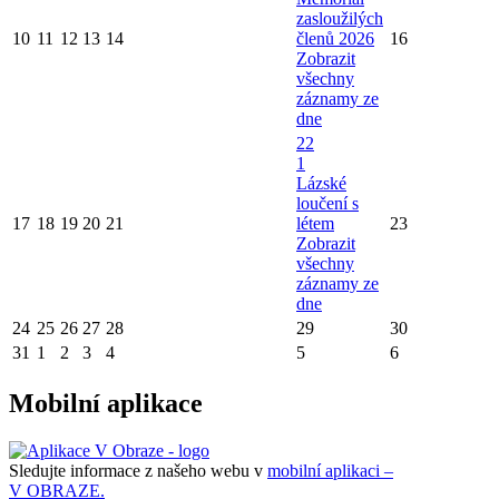
zasloužilých
10
11
12
13
14
členů 2026
16
Zobrazit
všechny
záznamy ze
dne
22
1
Lázské
loučení s
17
18
19
20
21
létem
23
Zobrazit
všechny
záznamy ze
dne
24
25
26
27
28
29
30
31
1
2
3
4
5
6
Mobilní aplikace
Sledujte informace z našeho webu v
mobilní aplikaci –
V OBRAZE.