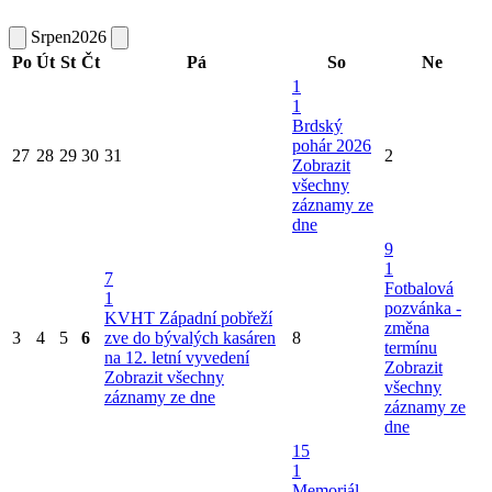
Srpen
2026
Po
Út
St
Čt
Pá
So
Ne
1
1
Brdský
pohár 2026
27
28
29
30
31
2
Zobrazit
všechny
záznamy ze
dne
9
1
7
Fotbalová
1
pozvánka -
KVHT Západní pobřeží
změna
3
4
5
6
zve do bývalých kasáren
8
termínu
na 12. letní vyvedení
Zobrazit
Zobrazit všechny
všechny
záznamy ze dne
záznamy ze
dne
15
1
Memoriál