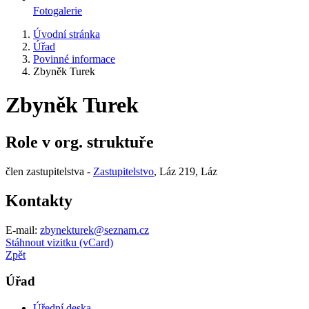
Fotogalerie
Úvodní stránka
Úřad
Povinné informace
Zbyněk Turek
Zbyněk Turek
Role v org. struktuře
člen zastupitelstva -
Zastupitelstvo
, Láz 219, Láz
Kontakty
E-mail:
zbynekturek@seznam.cz
Stáhnout vizitku (vCard)
Zpět
Úřad
Úřední deska