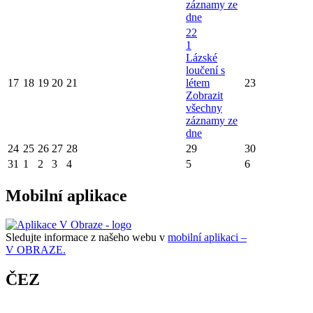
záznamy ze
dne
22
1
Lázské
loučení s
17
18
19
20
21
létem
23
Zobrazit
všechny
záznamy ze
dne
24
25
26
27
28
29
30
31
1
2
3
4
5
6
Mobilní aplikace
Sledujte informace z našeho webu v
mobilní aplikaci –
V OBRAZE.
ČEZ