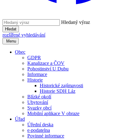
Hledaný výraz
Hledat
rozšířené vyhledávání
Menu
Obec
GDPR
Kanalizace a ČOV
Pohostinství U Dubu
Informace
Historie
Historické zajímavosti
Historie SDH Láz
Blízké okolí
Ubytování
Svazky obcí
Mobilní aplikace V obraze
Úřad
Úřední deska
e-podatelna
Povinné informace