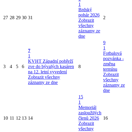
1
Brdský
pohár 2026
27
28
29
30
31
2
Zobrazit
všechny
záznamy ze
dne
9
1
7
Fotbalová
1
pozvánka -
KVHT Západní pobřeží
změna
3
4
5
6
zve do bývalých kasáren
8
termínu
na 12. letní vyvedení
Zobrazit
Zobrazit všechny
všechny
záznamy ze dne
záznamy ze
dne
15
1
Memoriál
zasloužilých
10
11
12
13
14
členů 2026
16
Zobrazit
všechny