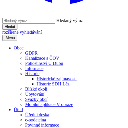
Hledaný výraz
Hledat
rozšířené vyhledávání
Menu
Obec
GDPR
Kanalizace a ČOV
Pohostinství U Dubu
Informace
Historie
Historické zajímavosti
Historie SDH Láz
Blízké okolí
Ubytování
Svazky obcí
Mobilní aplikace V obraze
Úřad
Úřední deska
e-podatelna
Povinné informace