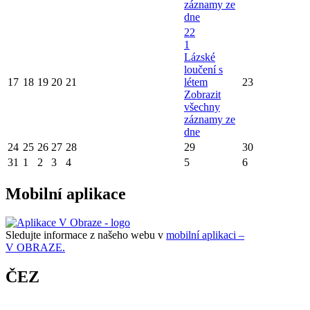
záznamy ze
dne
22
1
Lázské
loučení s
17
18
19
20
21
létem
23
Zobrazit
všechny
záznamy ze
dne
24
25
26
27
28
29
30
31
1
2
3
4
5
6
Mobilní aplikace
Sledujte informace z našeho webu v
mobilní aplikaci –
V OBRAZE.
ČEZ