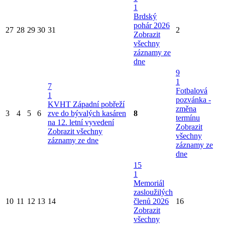
1
Brdský
pohár 2026
27
28
29
30
31
2
Zobrazit
všechny
záznamy ze
dne
9
1
7
Fotbalová
1
pozvánka -
KVHT Západní pobřeží
změna
3
4
5
6
zve do bývalých kasáren
8
termínu
na 12. letní vyvedení
Zobrazit
Zobrazit všechny
všechny
záznamy ze dne
záznamy ze
dne
15
1
Memoriál
zasloužilých
10
11
12
13
14
členů 2026
16
Zobrazit
všechny