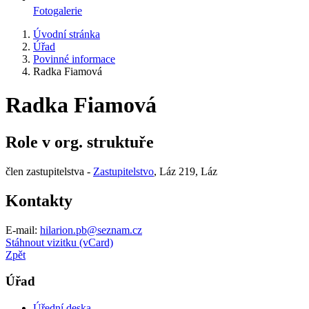
Fotogalerie
Úvodní stránka
Úřad
Povinné informace
Radka Fiamová
Radka Fiamová
Role v org. struktuře
člen zastupitelstva -
Zastupitelstvo
, Láz 219, Láz
Kontakty
E-mail:
hilarion.pb@seznam.cz
Stáhnout vizitku (vCard)
Zpět
Úřad
Úřední deska