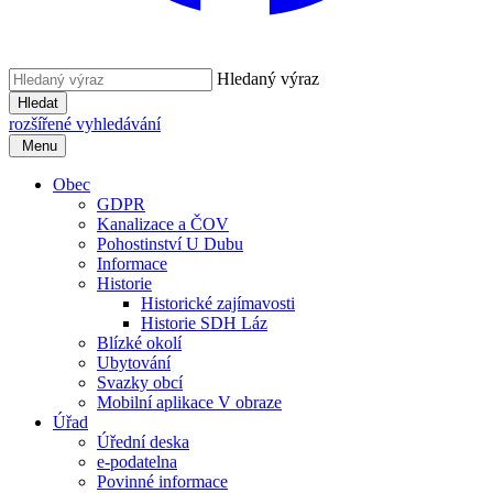
Hledaný výraz
Hledat
rozšířené vyhledávání
Menu
Obec
GDPR
Kanalizace a ČOV
Pohostinství U Dubu
Informace
Historie
Historické zajímavosti
Historie SDH Láz
Blízké okolí
Ubytování
Svazky obcí
Mobilní aplikace V obraze
Úřad
Úřední deska
e-podatelna
Povinné informace