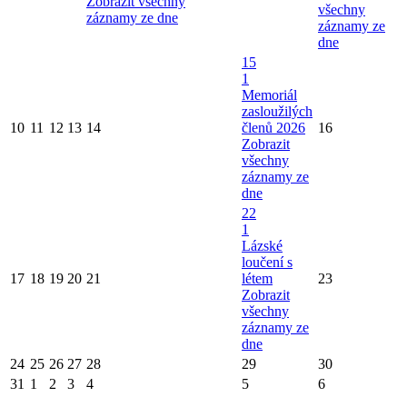
Zobrazit všechny
všechny
záznamy ze dne
záznamy ze
dne
15
1
Memoriál
zasloužilých
10
11
12
13
14
členů 2026
16
Zobrazit
všechny
záznamy ze
dne
22
1
Lázské
loučení s
17
18
19
20
21
létem
23
Zobrazit
všechny
záznamy ze
dne
24
25
26
27
28
29
30
31
1
2
3
4
5
6