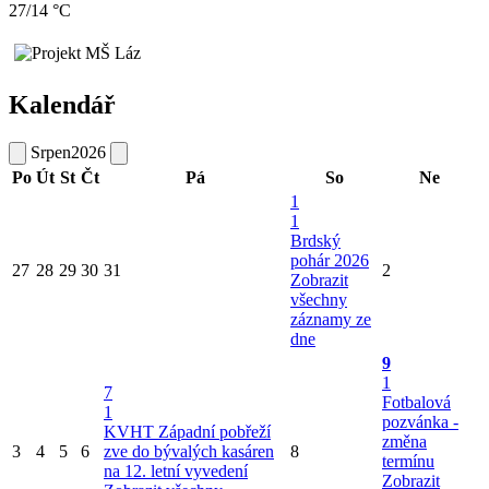
27/14 °C
Kalendář
Srpen
2026
Po
Út
St
Čt
Pá
So
Ne
1
1
Brdský
pohár 2026
27
28
29
30
31
2
Zobrazit
všechny
záznamy ze
dne
9
1
7
Fotbalová
1
pozvánka -
KVHT Západní pobřeží
změna
3
4
5
6
zve do bývalých kasáren
8
termínu
na 12. letní vyvedení
Zobrazit